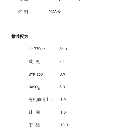
溶
剂：
等
PMA
推荐配方
330
：
SR-
0
65.0
碳
黑：
8.1
：
BYK-163
0.9
：
BaSO
6.0
4
有机膨润土：
1.0
硅
油：
1.0
丁
酯：
13.0