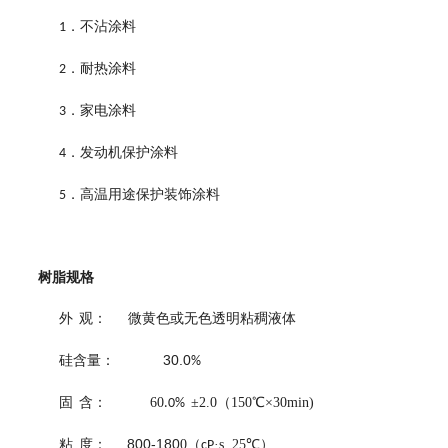
．不沾涂料
1
．耐热涂料
2
．家电涂料
3
．发动机保护涂料
4
．高温用途保护装饰涂料
5
树脂规格
外
观：
微黄色或无色透明粘稠液体
30.0
硅含量：
%
固
含：
60
±2.0（150℃×30min)
.0
%
800-180
粘
度：
0
（
·s,
25℃
）
cP