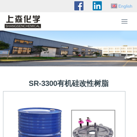
English
T
o
g
g
l
e
n
a
v
SR-3300有机硅改性树脂
i
g
a
t
i
o
n