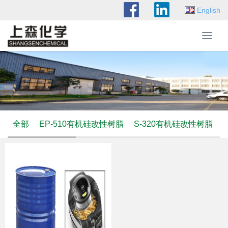
English
T
o
g
g
l
e
n
a
全部
EP-510有机硅改性树脂
S-320有机硅改性树脂
v
i
g
a
t
i
o
n